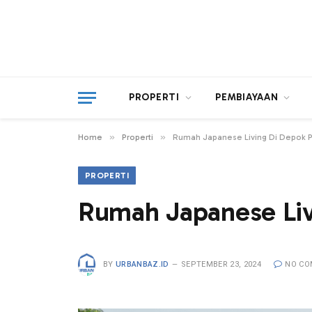
PROPERTI
PEMBIAYAAN
»
»
Home
Properti
Rumah Japanese Living Di Depok P
PROPERTI
Rumah Japanese Liv
BY
URBANBAZ.ID
SEPTEMBER 23, 2024
NO C