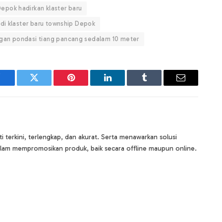
pok hadirkan klaster baru
di klaster baru township Depok
gan pondasi tiang pancang sedalam 10 meter
Facebook
Twitter
Pinterest
LinkedIn
Tumblr
Email
terkini, terlengkap, dan akurat. Serta menawarkan solusi
lam mempromosikan produk, baik secara offline maupun online.