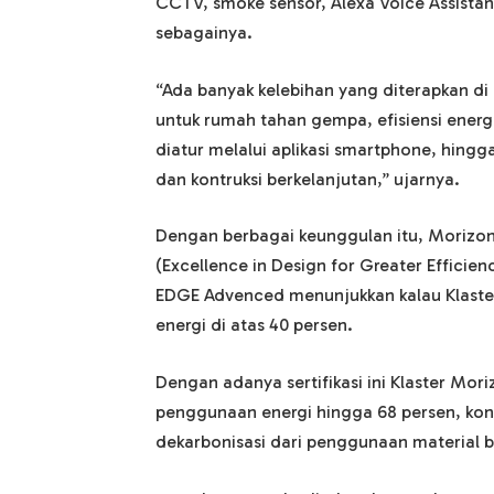
CCTV, smoke sensor, Alexa Voice Assistant
sebagainya.
“Ada banyak kelebihan yang diterapkan di 
untuk rumah tahan gempa, efisiensi energ
diatur melalui aplikasi smartphone, hin
dan kontruksi berkelanjutan,” ujarnya.
Dengan berbagai keunggulan itu, Morizon
(Excellence in Design for Greater Efficien
EDGE Advenced menunjukkan kalau Klast
energi di atas 40 persen.
Dengan adanya sertifikasi ini Klaster Mor
penggunaan energi hingga 68 persen, kons
dekarbonisasi dari penggunaan material