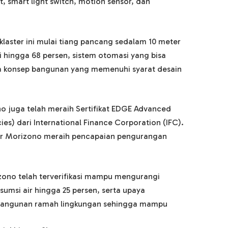
, smart light switch, motion sensor, dan
klaster ini mulai tiang pancang sedalam 10 meter
i hingga 68 persen, sistem otomasi yang bisa
gga konsep bangunan yang memenuhi syarat desain
o juga telah meraih Sertifikat EDGE Advanced
cies) dari International Finance Corporation (IFC).
er Morizono meraih pencapaian pengurangan
izono telah terverifikasi mampu mengurangi
umsi air hingga 25 persen, serta upaya
 bangunan ramah lingkungan sehingga mampu