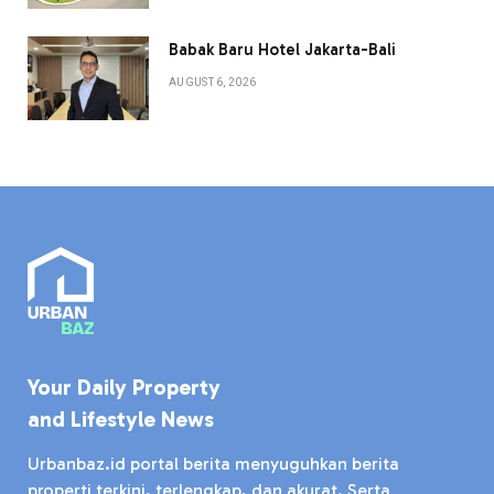
Babak Baru Hotel Jakarta-Bali
AUGUST 6, 2026
Your Daily Property
and Lifestyle News
Urbanbaz.id portal berita menyuguhkan berita
properti terkini, terlengkap, dan akurat. Serta