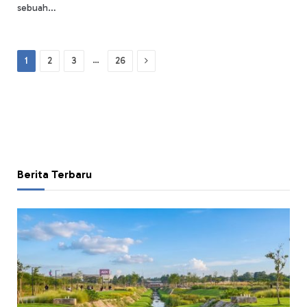
sebuah…
Next
…
1
2
3
26
Berita Terbaru