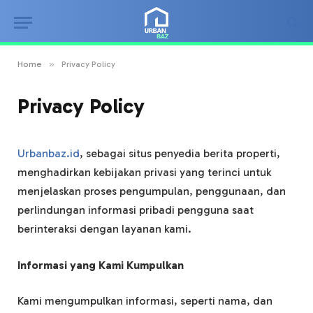
»
Home
Privacy Policy
Privacy Policy
Urbanbaz.id
, sebagai situs penyedia berita properti,
menghadirkan kebijakan privasi yang terinci untuk
menjelaskan proses pengumpulan, penggunaan, dan
perlindungan informasi pribadi pengguna saat
berinteraksi dengan layanan kami.
Informasi yang Kami Kumpulkan
Kami mengumpulkan informasi, seperti nama, dan