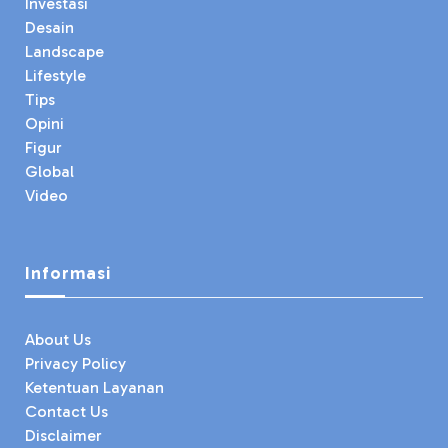
Investasi
Desain
Landscape
Lifestyle
Tips
Opini
Figur
Global
Video
Informasi
About Us
Privacy Policy
Ketentuan Layanan
Contact Us
Disclaimer