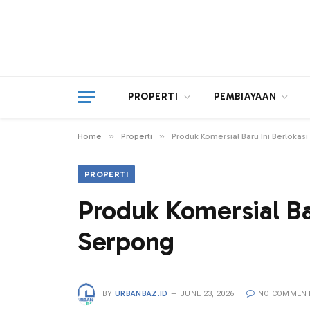
PROPERTI
PEMBIAYAAN
»
»
Home
Properti
Produk Komersial Baru Ini Berloka
PROPERTI
Produk Komersial Ba
Serpong
BY
URBANBAZ.ID
JUNE 23, 2026
NO COMMEN