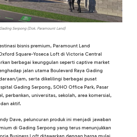
a Gading Serpong (Dok. Paramount Land)
stinasi bisnis premium, Paramount Land
Oxford Square-Yoseca Loft di Victoria Central
arkan berbagai keunggulan seperti captive market
 menghadap jalan utama Boulevard Raya Gading
araan/jam, serta dikelilingi berbagai pusat
Hospital Gading Serpong, SOHO Office Park, Pasar
perbankan, universitas, sekolah, area komersial,
dan aktif.
ndy Dave, peluncuran produk ini menjadi jawaban
remium di Gading Serpong yang terus menunjukkan
toria Business Loft ditawarkan dengan harga mulai