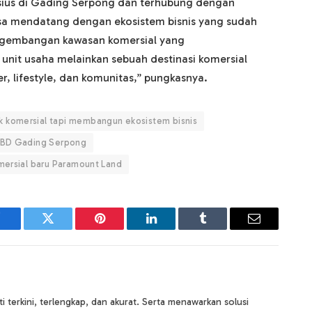
tisius di Gading Serpong dan terhubung dengan
a mendatang dengan ekosistem bisnis yang sudah
pengembangan kawasan komersial yang
 unit usaha melainkan sebuah destinasi komersial
er, lifestyle, dan komunitas,” pungkasnya.
 komersial tapi membangun ekosistem bisnis
 CBD Gading Serpong
mersial baru Paramount Land
Facebook
Twitter
Pinterest
LinkedIn
Tumblr
Email
terkini, terlengkap, dan akurat. Serta menawarkan solusi