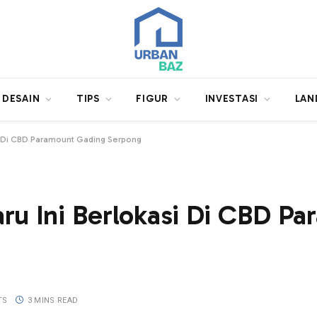
DESAIN
TIPS
FIGUR
INVESTASI
LAN
si Di CBD Paramount Gading Serpong
ru Ini Berlokasi Di CBD P
TS
3 MINS READ