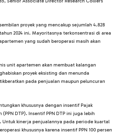
nto, Senior Associate Director Research Colliers
da sembilan proyek yang mencakup sejumlah 4.828
hun 2024 ini. Mayoritasnya terkonsentrasi di area
t apartemen yang sudah beroperasi masih akan
snis unit apartemen akan membuat kalangan
habiskan proyek eksisting dan menunda
titikberatkan pada penjualan maupun peluncuran
ntungkan khususnya dengan insentif Pajak
(PPN DTP). Insentif PPN DTP ini juga lebih
 Untuk kinerja penjualannya pada periode kuartal
eroperasi khususnya karena insentif PPN 100 persen