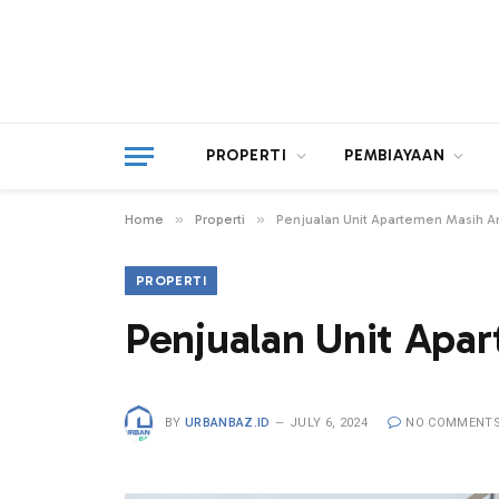
PROPERTI
PEMBIAYAAN
»
»
Home
Properti
Penjualan Unit Apartemen Masih An
PROPERTI
Penjualan Unit Apa
BY
URBANBAZ.ID
JULY 6, 2024
NO COMMENT