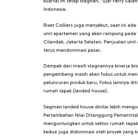
kuartal ini tetap stagnan,” ujar Ferry Sala
Indonesia.
Riset Colliers juga menyebut, saat ini a
unit apartemen yang akan rampung pada ta
Cilandak, Jakarta Selatan. Penjualan uni
terus mendominasi pasar.
Dampak dari masih stagnannya kinerja bi
pengembang masih akan fokus untuk meng
peluncuran produk baru. Fokus lainnya di
rumah tapak (landed house).
Segmen landed house dinilai lebih mengu
Pertambahan Nilai Ditanggung Pemerintah 
menguntungkan untuk sektor rumah tapak.
kedua juga didominasi oleh proyek yang b