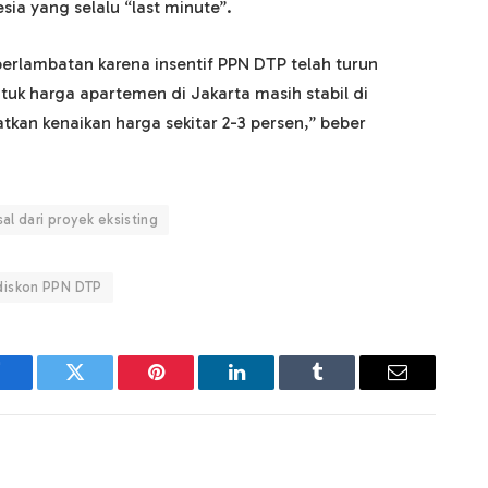
sia yang selalu “last minute”.
perlambatan karena insentif PPN DTP telah turun
tuk harga apartemen di Jakarta masih stabil di
kan kenaikan harga sekitar 2-3 persen,” beber
al dari proyek eksisting
diskon PPN DTP
Facebook
Twitter
Pinterest
LinkedIn
Tumblr
Email