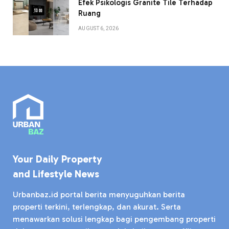
Efek Psikologis Granite Tile Terhadap
Ruang
AUGUST 6, 2026
Your Daily Property
and Lifestyle News
Urbanbaz.id portal berita menyuguhkan berita
properti terkini, terlengkap, dan akurat. Serta
menawarkan solusi lengkap bagi pengembang properti