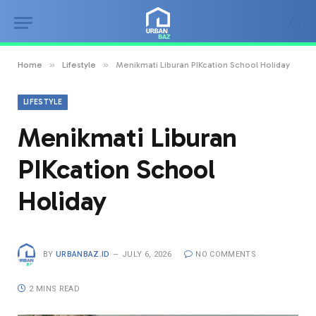
»
»
Home
Lifestyle
Menikmati Liburan PIKcation School Holiday
LIFESTYLE
Menikmati Liburan
PIKcation School
Holiday
BY
URBANBAZ.ID
JULY 6, 2026
NO COMMENTS
2 MINS READ