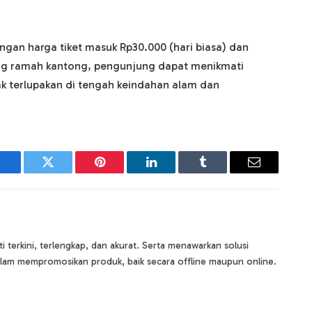
engan harga tiket masuk Rp30.000 (hari biasa) dan
ang ramah kantong, pengunjung dapat menikmati
ak terlupakan di tengah keindahan alam dan
Facebook
Twitter
Pinterest
LinkedIn
Tumblr
Email
terkini, terlengkap, dan akurat. Serta menawarkan solusi
lam mempromosikan produk, baik secara offline maupun online.