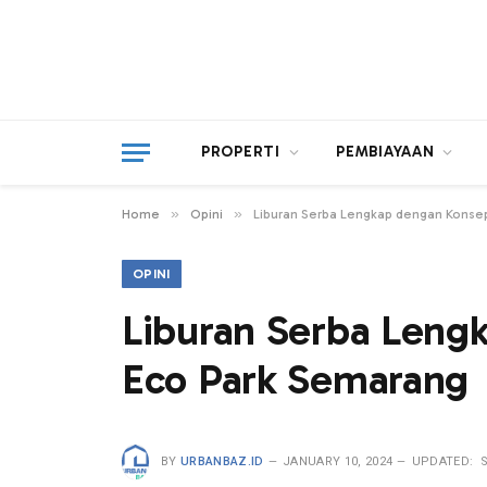
PROPERTI
PEMBIAYAAN
»
»
Home
Opini
Liburan Serba Lengkap dengan Konsep
OPINI
Liburan Serba Leng
Eco Park Semarang
BY
URBANBAZ.ID
JANUARY 10, 2024
UPDATED: