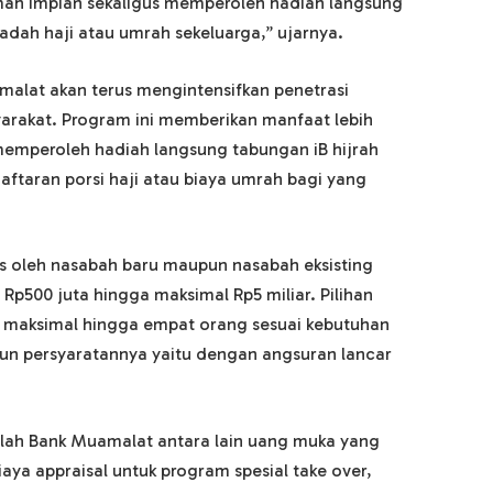
ah impian sekaligus memperoleh hadiah langsung
adah haji atau umrah sekeluarga,” ujarnya.
malat akan terus mengintensifkan penetrasi
yarakat. Program ini memberikan manfaat lebih
memperoleh hadiah langsung tabungan iB hijrah
aftaran porsi haji atau biaya umrah bagi yang
es oleh nasabah baru maupun nasabah eksisting
Rp500 juta hingga maksimal Rp5 miliar. Pilihan
gi maksimal hingga empat orang sesuai kebutuhan
pun persyaratannya yaitu dengan angsuran lancar
llah Bank Muamalat antara lain uang muka yang
iaya appraisal untuk program spesial take over,