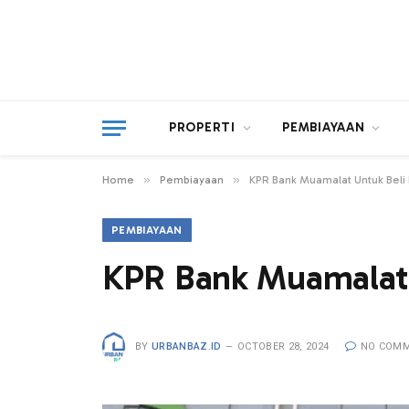
PROPERTI
PEMBIAYAAN
»
»
Home
Pembiayaan
KPR Bank Muamalat Untuk Beli
PEMBIAYAAN
KPR Bank Muamalat 
BY
URBANBAZ.ID
OCTOBER 28, 2024
NO COM