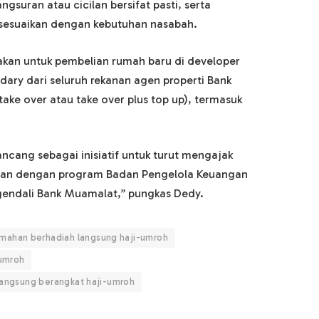
suran atau cicilan bersifat pasti, serta
disesuaikan dengan kebutuhan nasabah.
akan untuk pembelian rumah baru di developer
ary dari seluruh rekanan agen properti Bank
ke over atau take over plus top up), termasuk
ancang sebagai inisiatif untuk turut mengajak
jalan dengan program Badan Pengelola Keuangan
endali Bank Muamalat,” pungkas Dedy.
mahan berhadiah langsung haji-umroh
-umroh
 langsung berangkat haji-umroh