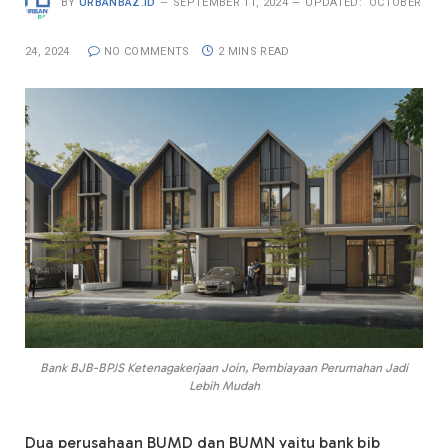
BY
URBANBAZ.ID
SEPTEMBER 11, 2024
UPDATED:
OCTOBER
24, 2024
NO COMMENTS
2 MINS READ
Bank BJB-BPJS Ketenagakerjaan Join, Pembiayaan Perumahan Jadi
Lebih Mudah
Dua perusahaan BUMD dan BUMN yaitu bank bjb