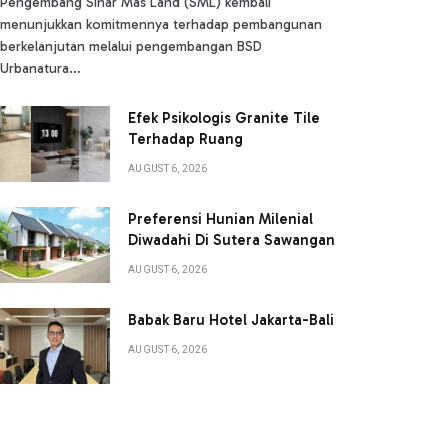
Pengembang Sinar Mas Land (SML) kembali
menunjukkan komitmennya terhadap pembangunan
berkelanjutan melalui pengembangan BSD
Urbanatura…
Efek Psikologis Granite Tile
Terhadap Ruang
AUGUST 6, 2026
Preferensi Hunian Milenial
Diwadahi Di Sutera Sawangan
AUGUST 6, 2026
Babak Baru Hotel Jakarta-Bali
AUGUST 6, 2026