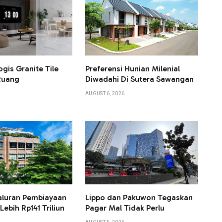
ogis Granite Tile
Preferensi Hunian Milenial
Ruang
Diwadahi Di Sutera Sawangan
AUGUST 6, 2026
aluran Pembiayaan
Lippo dan Pakuwon Tegaskan
ebih Rp141 Triliun
Pagar Mal Tidak Perlu