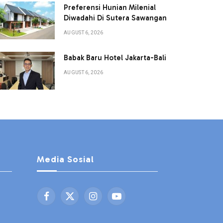
Preferensi Hunian Milenial
Diwadahi Di Sutera Sawangan
AUGUST 6, 2026
Babak Baru Hotel Jakarta-Bali
AUGUST 6, 2026
Media Sosial
Facebook
X
Instagram
YouTube
(Twitter)