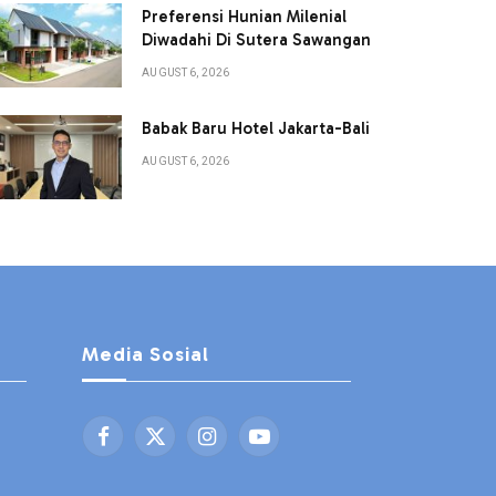
Preferensi Hunian Milenial
Diwadahi Di Sutera Sawangan
AUGUST 6, 2026
Babak Baru Hotel Jakarta-Bali
AUGUST 6, 2026
Media Sosial
Facebook
X
Instagram
YouTube
(Twitter)