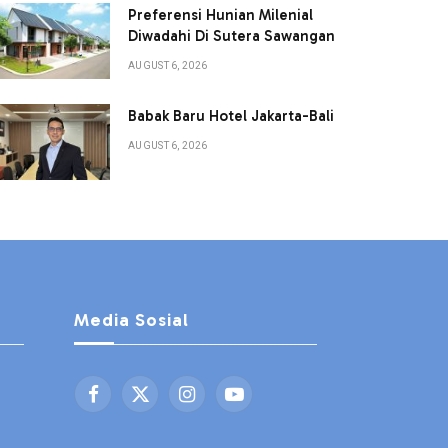
Preferensi Hunian Milenial
Diwadahi Di Sutera Sawangan
AUGUST 6, 2026
Babak Baru Hotel Jakarta-Bali
AUGUST 6, 2026
Media Sosial
Facebook
X
Instagram
YouTube
(Twitter)