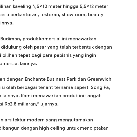
pilihan kaveling 4,5×10 meter hingga 5,5×12 meter
perti perkantoran, restoran, showroom, beauty
ainnya.
udiman, produk komersial ini menawarkan
a didukung oleh pasar yang telah terbentuk dengan
 pilihan tepat bagi para pebisnis yang ingin
omersial lainnya.
ngan dengan Enchante Business Park dan Greenwich
iisi oleh berbagai tenant ternama seperti Song Fa,
 lainnya. Kami menawarkan produk ini sangat
i Rp2,8 miliaran,” ujarnya.
in arsitektur modern yang mengutamakan
 dibangun dengan high ceiling untuk menciptakan