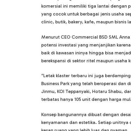
komersial ini memiliki tiga lantai dengan 
yang cocok untuk berbagai jenis usaha se
clinic, butik, bakery, kafe, maupun bisnis l
Menurut CEO Commercial BSD SML Anna B
potensi investasi yang menjanjikan karen
baik di kawasan ininya hingga bisa menjadi
berekspansi di sektor ritel maupun usaha k
“Letak klaster terbaru ini juga berdampi
Business Park yang telah beroperasi dan d
Jinmu, KOI Teppanyaki, Hotaru Shabu, dan
terbatas hanya 105 unit dengan harga mula
Konsep bangunannya dibuat dengan desa
kenyamanan dan estetika. Setiap unitnya
kesan ruang yang lebih luas dan nyaman.