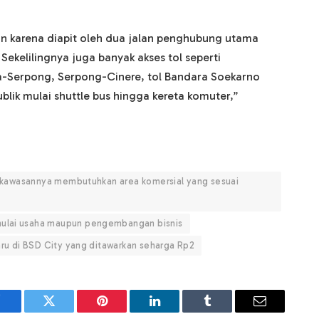
n karena diapit oleh dua jalan penghubung utama
ekelilingnya juga banyak akses tol seperti
a-Serpong, Serpong-Cinere, tol Bandara Soekarno
lik mulai shuttle bus hingga kereta komuter,”
gga kawasannya membutuhkan area komersial yang sesuai
mulai usaha maupun pengembangan bisnis
baru di BSD City yang ditawarkan seharga Rp2
Facebook
Twitter
Pinterest
LinkedIn
Tumblr
Email