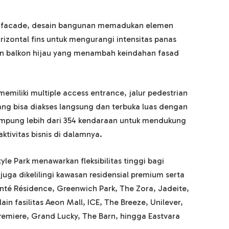
 facade, desain bangunan memadukan elemen
rizontal fins untuk mengurangi intensitas panas
an balkon hijau yang menambah keindahan fasad
i memiliki multiple access entrance, jalur pedestrian
ang bisa diakses langsung dan terbuka luas dengan
nampung lebih dari 354 kendaraan untuk mendukung
tivitas bisnis di dalamnya.
le Park menawarkan fleksibilitas tinggi bagi
juga dikelilingi kawasan residensial premium serta
nté Résidence, Greenwich Park, The Zora, Jadeite,
ain fasilitas Aeon Mall, ICE, The Breeze, Unilever,
remiere, Grand Lucky, The Barn, hingga Eastvara