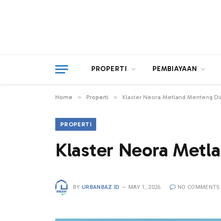
PROPERTI
PEMBIAYAAN
»
»
Home
Properti
Klaster Neora Metland Menteng Di
PROPERTI
Klaster Neora Metl
BY
URBANBAZ.ID
MAY 1, 2026
NO COMMENTS