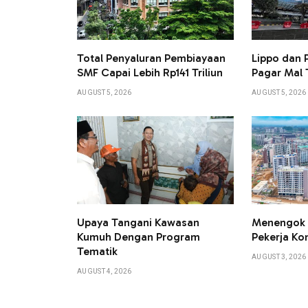
Total Penyaluran Pembiayaan
Lippo dan
SMF Capai Lebih Rp141 Triliun
Pagar Mal 
AUGUST 5, 2026
AUGUST 5, 2026
Upaya Tangani Kawasan
Menengok 
Kumuh Dengan Program
Pekerja Kon
Tematik
AUGUST 3, 2026
AUGUST 4, 2026