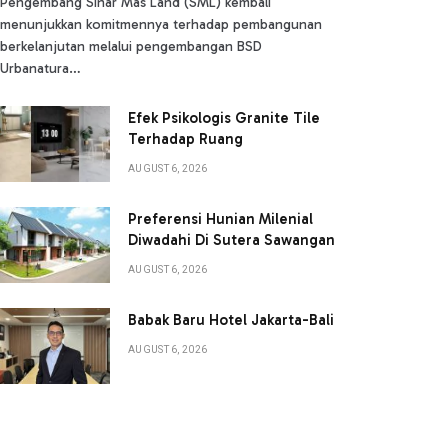
Pengembang Sinar Mas Land (SML) kembali
menunjukkan komitmennya terhadap pembangunan
berkelanjutan melalui pengembangan BSD
Urbanatura…
Efek Psikologis Granite Tile
Terhadap Ruang
AUGUST 6, 2026
Preferensi Hunian Milenial
Diwadahi Di Sutera Sawangan
AUGUST 6, 2026
Babak Baru Hotel Jakarta-Bali
AUGUST 6, 2026