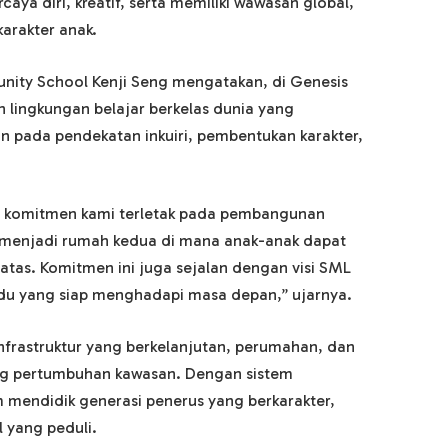
ya diri, kreatif, serta memiliki wawasan global,
rakter anak.
nity School Kenji Seng mengatakan, di Genesis
 lingkungan belajar berkelas dunia yang
 pada pendekatan inkuiri, pembentukan karakter,
s, komitmen kami terletak pada pembangunan
k menjadi rumah kedua di mana anak-anak dapat
tas. Komitmen ini juga sejalan dengan visi SML
u yang siap menghadapi masa depan,” ujarnya.
infrastruktur yang berkelanjutan, perumahan, dan
ung pertumbuhan kawasan. Dengan sistem
 mendidik generasi penerus yang berkarakter,
 yang peduli.