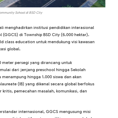
ommunity School di BSD City
 menghadirkan institusi pendidikan interasional
 (GGCS) di Township BSD City (6.000 hektar).
d class education untuk mendukung visi kawasan
asi global.
0 meter persegi yang dirancang untuk
mulai dari jenjang preschool hingga Sekolah
u menampung hingga 1.000 siswa dan akan
aureate (IB) yang dikenal secara global berfokus
 kritis, pemecahan masalah, komunikasi, dan
erstandar internasional, GGCS mengusung misi