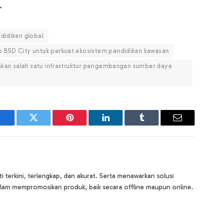
.
didikan global
p BSD City untuk perkuat ekosistem pendidikan kawasan
pakan salah satu infrastruktur pengembangan sumber daya
Facebook
Twitter
Pinterest
LinkedIn
Tumblr
Email
terkini, terlengkap, dan akurat. Serta menawarkan solusi
lam mempromosikan produk, baik secara offline maupun online.