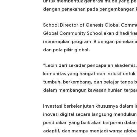
untuk membentuk generasi muda yang perca
dengan penekanan pada pengembangan ka
School Director of Genesis Global Commu
Global Community School akan dihadirkan
menerapkan program IB dengan penekanan
dan pola pikir global.
“Lebih dari sekadar pencapaian akademi
komunitas yang hangat dan inklusif untu
tumbuh, berkembang, dan belajar tanpa ba
dalam membangun kawasan hunian terpad
Investasi berkelanjutan khususnya dalam 
inovasi digital secara langsung menduk
pendidikan yang baik akan berperan dalam
adaptif, dan mampu menjadi warga global