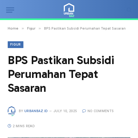
»
»
Home
Figur
BPS Pastikan Subsidi Perumahan Tepat Sasaran
FIGUR
BPS Pastikan Subsidi
Perumahan Tepat
Sasaran
BY
URBANBAZ.ID
JULY 10, 2025
NO COMMENTS
2 MINS READ