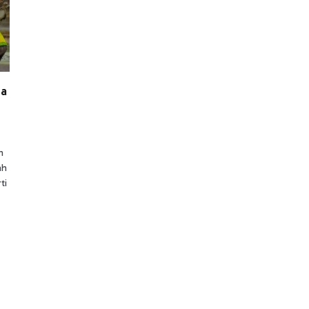
ga
n
ah
ti