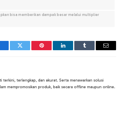
apkan bisa memberikan dampak besar melalui multiplier
Facebook
Twitter
Pinterest
LinkedIn
Tumblr
Email
terkini, terlengkap, dan akurat. Serta menawarkan solusi
lam mempromosikan produk, baik secara offline maupun online.