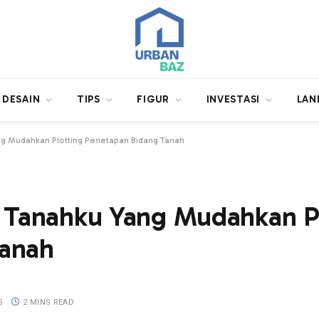
DESAIN
TIPS
FIGUR
INVESTASI
LAN
ng Mudahkan Plotting Penetapan Bidang Tanah
h Tanahku Yang Mudahkan P
Tanah
S
2 MINS READ