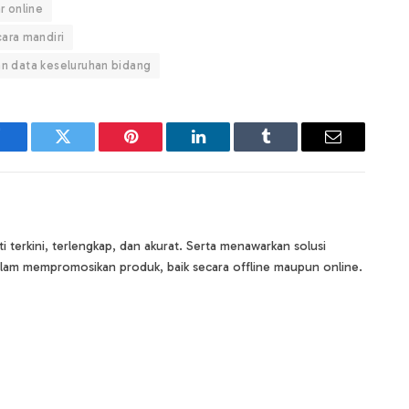
r online
ara mandiri
gan data keseluruhan bidang
Facebook
Twitter
Pinterest
LinkedIn
Tumblr
Email
terkini, terlengkap, dan akurat. Serta menawarkan solusi
lam mempromosikan produk, baik secara offline maupun online.