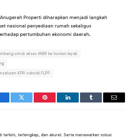
 Anugerah Properti diharapkan menjadi langkah
get nasional penyediaan rumah sekaligus
 terhadap pertumbuhan ekonomi daerah.
embang untuk akses MBR ke hunian layak
ang
nyaluran KPR subsidi FLPP
Facebook
Twitter
Pinterest
LinkedIn
Tumblr
Email
terkini, terlengkap, dan akurat. Serta menawarkan solusi