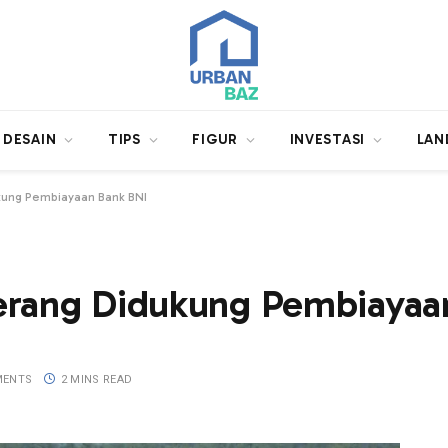
DESAIN
TIPS
FIGUR
INVESTASI
LAN
kung Pembiayaan Bank BNI
erang Didukung Pembiayaa
MENTS
2 MINS READ