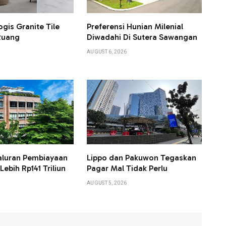
ogis Granite Tile
Preferensi Hunian Milenial
Ruang
Diwadahi Di Sutera Sawangan
AUGUST 6, 2026
aluran Pembiayaan
Lippo dan Pakuwon Tegaskan
ebih Rp141 Triliun
Pagar Mal Tidak Perlu
AUGUST 5, 2026