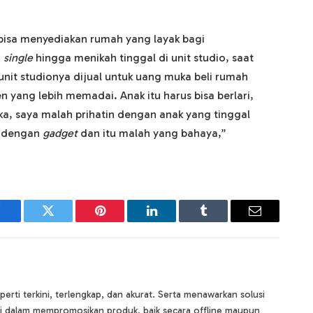
bisa menyediakan rumah yang layak bagi
u
single
hingga menikah tinggal di unit studio, saat
 unit studionya dijual untuk uang muka beli rumah
n yang lebih memadai. Anak itu harus bisa berlari,
ka, saya malah prihatin dengan anak yang tinggal
a dengan
gadget
dan itu malah yang bahaya,”
Facebook
Twitter
Pinterest
LinkedIn
Tumblr
Email
rti terkini, terlengkap, dan akurat. Serta menawarkan solusi
i dalam mempromosikan produk, baik secara offline maupun